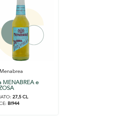
 Menabrea
ra MENABREA e
ZOSA
ATO:
27,5 CL
CE:
BI944