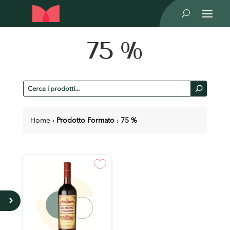
U
75 %
Cerca
U
prodotti
Home
›
Prodotto Formato
›
75 %
5