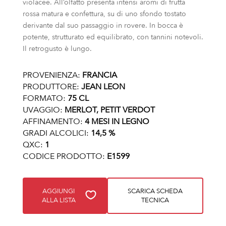
violacee. All’olfatto presenta intensi aromi di frutta
rossa matura e confettura, su di uno sfondo tostato
derivante dal suo passaggio in rovere. In bocca è
potente, strutturato ed equilibrato, con tannini notevoli.
Il retrogusto è lungo.
PROVENIENZA:
FRANCIA
PRODUTTORE:
JEAN LEON
FORMATO:
75 CL
UVAGGIO:
MERLOT, PETIT VERDOT
AFFINAMENTO:
4 MESI IN LEGNO
GRADI ALCOLICI:
14,5 %
QXC:
1
CODICE PRODOTTO:
E1599
AGGIUNGI
SCARICA SCHEDA
ALLA LISTA
TECNICA