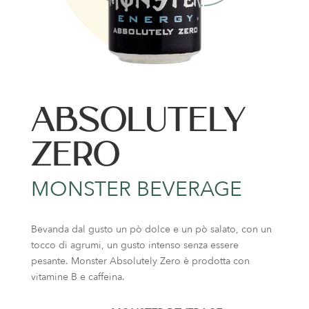
ABSOLUTELY
ZERO
MONSTER BEVERAGE
Bevanda dal gusto un pò dolce e un pò salato, con un
tocco di agrumi, un gusto intenso senza essere
pesante. Monster Absolutely Zero è prodotta con
vitamine B e caffeina.