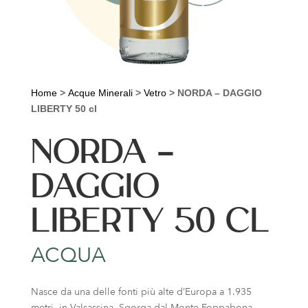
Home
>
Acque Minerali
>
Vetro
>
NORDA – DAGGIO
LIBERTY 50 cl
NORDA –
DAGGIO
LIBERTY 50 CL
ACQUA
Nasce da una delle fonti più alte d’Europa a 1.935
metri, in Valsassina. Sgorga dal Monte Foppabona,