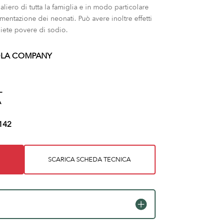
liero di tutta la famiglia e in modo particolare
limentazione dei neonati. Può avere inoltre effetti
diete povere di sodio.
LA COMPANY
L
A
142
SCARICA SCHEDA TECNICA