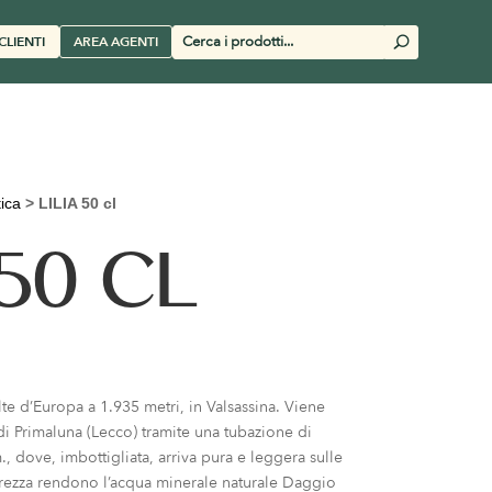
Cerca
CLIENTI
AREA AGENTI
U
prodotti
tica
>
LILIA 50 cl
 50 CL
lte d’Europa a 1.935 metri, in Valsassina. Viene
di Primaluna (Lecco) tramite una tubazione di
, dove, imbottigliata, arriva pura e leggera sulle
erezza rendono l’acqua minerale naturale Daggio