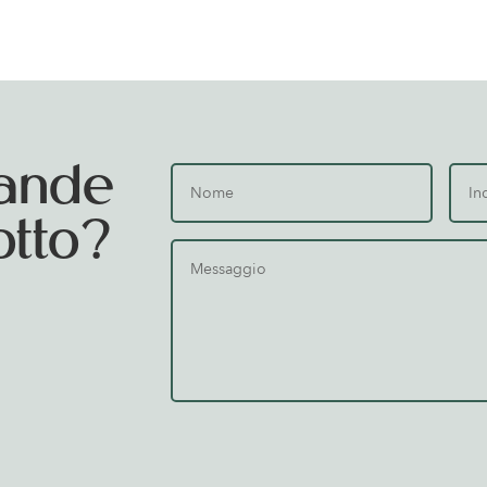
ande
otto?