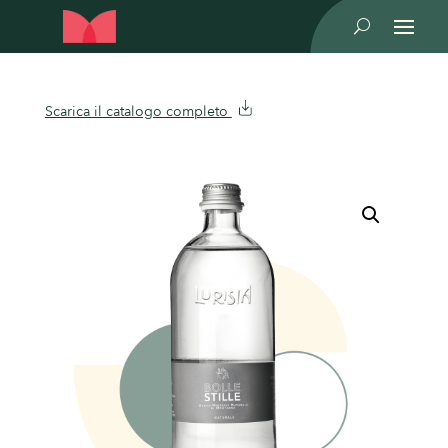
U
Scarica il catalogo completo