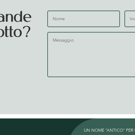
ande
otto?
UN NOME “ANTICO” PER