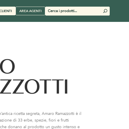
Cerca
CLIENTI
AREA AGENTI
U
prodotti
RO
ZZOTTI
n’antica ricetta segreta, Amaro Ramazzotti è il
zione di 33 erbe, spezie, fiori e frutti
 che donano al prodotto un gusto intenso e