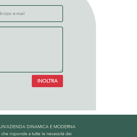
INOLTRA
 UN’AZIENDA DINAMICA E MODERNA
he risponde a tutte le necessità dei