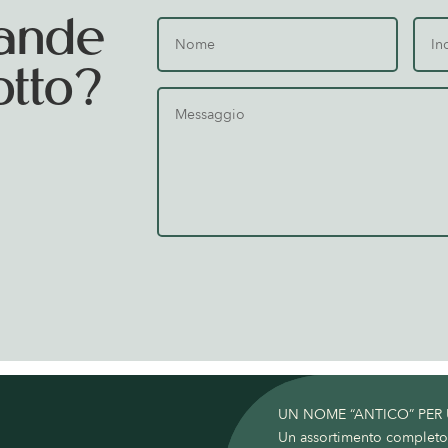
ande
otto?
UN NOME “ANTICO” PER
Un assortimento completo c