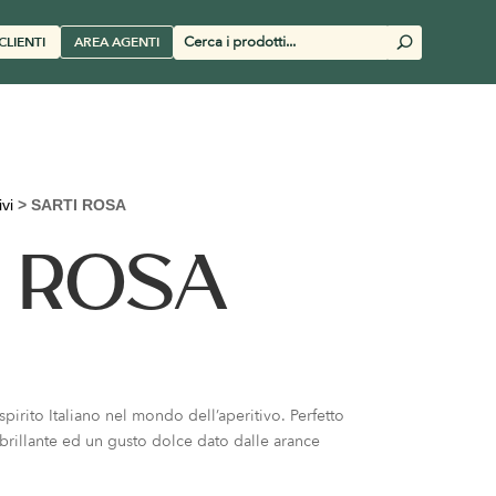
Cerca
CLIENTI
AREA AGENTI
U
prodotti
ivi
>
SARTI ROSA
I ROSA
spirito Italiano nel mondo dell’aperitivo. Perfetto
a brillante ed un gusto dolce dato dalle arance