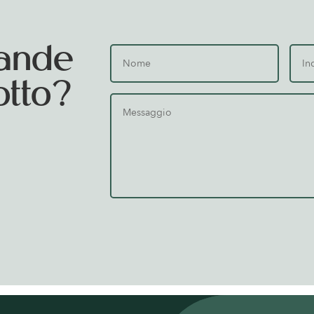
ande
otto?