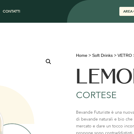
CONTATTI
AREA 
Home
>
Soft Drinks
>
VETRO
LEMO
CORTESE
Bevande Futuriste è una nuova
di bevande naturali e bio che n
mercato e dare un tocco inconf
propone sono contraddistinti d