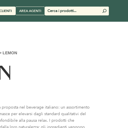
Cerca
CLIENTI
AREA AGENTI
U
prodotti
>
LEMON
N
 proposta nel beverage italiano: un assortimento
asce per elevarsi dagli standard qualitativi del
ondibile alla pausa relax. I prodotti che
alla loro naturalezza; gli ingredienti vengono