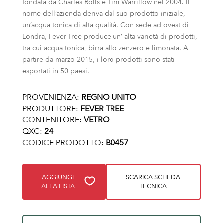
fondata da Charles Rolls e Tim Warrillow nel 2004. Il
nome dell’azienda deriva dal suo prodotto iniziale,
un’acqua tonica di alta qualità. Con sede ad ovest di
Londra, Fever-Tree produce un’ alta varietà di prodotti,
tra cui acqua tonica, birra allo zenzero e limonata. A
partire da marzo 2015, i loro prodotti sono stati
esportati in 50 paesi.
PROVENIENZA:
REGNO UNITO
PRODUTTORE:
FEVER TREE
CONTENITORE:
VETRO
QXC:
24
CODICE PRODOTTO:
B0457
AGGIUNGI
SCARICA SCHEDA
ALLA LISTA
TECNICA