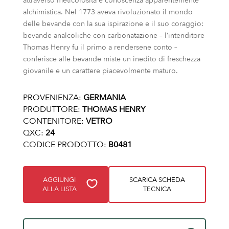
attraverso meticolosità e conoscenza apparentemente
alchimistica. Nel 1773 aveva rivoluzionato il mondo
delle bevande con la sua ispirazione e il suo coraggio:
bevande analcoliche con carbonatazione – l’intenditore
Thomas Henry fu il primo a rendersene conto –
conferisce alle bevande miste un inedito di freschezza
giovanile e un carattere piacevolmente maturo.
PROVENIENZA:
GERMANIA
PRODUTTORE:
THOMAS HENRY
CONTENITORE:
VETRO
QXC:
24
CODICE PRODOTTO:
B0481
AGGIUNGI
SCARICA SCHEDA
ALLA LISTA
TECNICA