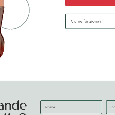
Come funziona?
ande