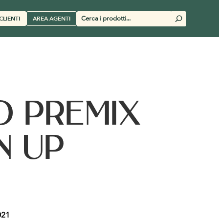
Cerca
CLIENTI
AREA AGENTI
U
prodotti
O PREMIX
N UP
21