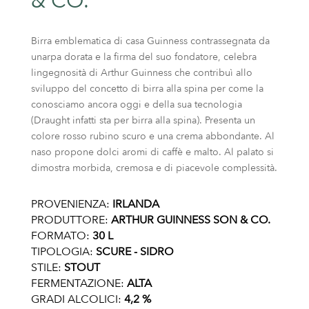
& CO.
Birra emblematica di casa Guinness contrassegnata da
unarpa dorata e la firma del suo fondatore, celebra
lingegnosità di Arthur Guinness che contribuì allo
sviluppo del concetto di birra alla spina per come la
conosciamo ancora oggi e della sua tecnologia
(Draught infatti sta per birra alla spina). Presenta un
colore rosso rubino scuro e una crema abbondante. Al
naso propone dolci aromi di caffè e malto. Al palato si
dimostra morbida, cremosa e di piacevole complessità.
PROVENIENZA:
IRLANDA
PRODUTTORE:
ARTHUR GUINNESS SON & CO.
FORMATO:
30 L
TIPOLOGIA:
SCURE - SIDRO
STILE:
STOUT
FERMENTAZIONE:
ALTA
GRADI ALCOLICI:
4,2 %