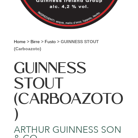
Home
>
Birre
>
Fusto
>
GUINNESS STOUT
(Carboazoto)
GUINNESS
STOUT
(CARBOAZOTO
)
ARTHUR GUINNESS SON