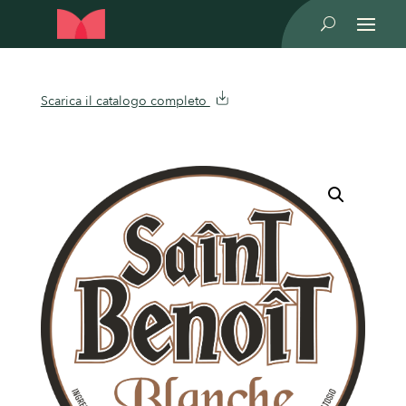
U
Scarica il catalogo completo