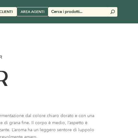
Cerca
CLIENTI
AREA AGENTI
U
prodotti
R
R
fermentazione dal colore chiaro dorato e con una
e di grana fine. Il corpo è medio, l’aspetto è
ante. L’aroma ha un leggero sentore di luppolo
iacevolmente amaro.