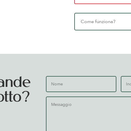
Come funziona?
ande
otto?