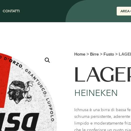
CONTATTI
AREA 
Home
>
Birre
>
Fusto
>
LAGE
LAGE
HEINEKEN
Ichnusa è una birra di bassa 
schiuma persistente, aderente 
limpido e moderatamente frizz
che le conferisce un gusto p