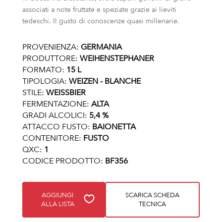
associati a note fruttate e speziate grazie ai lieviti
tedeschi. Il gusto di conoscenze quasi millenarie.
PROVENIENZA:
GERMANIA
PRODUTTORE:
WEIHENSTEPHANER
FORMATO:
15 L
TIPOLOGIA:
WEIZEN - BLANCHE
STILE:
WEISSBIER
FERMENTAZIONE:
ALTA
GRADI ALCOLICI:
5,4 %
ATTACCO FUSTO:
BAIONETTA
CONTENITORE:
FUSTO
QXC:
1
CODICE PRODOTTO:
BF356
AGGIUNGI
SCARICA SCHEDA
ALLA LISTA
TECNICA