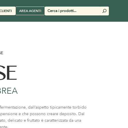
Cerca
CLIENTI
AREA AGENTI
U
prodotti
SE
SE
BREA
a fermentazione, dall’aspetto tipicamente torbido
sospensione e che possono creare deposito. Dal
o, delicato e fruttato è caratterizzata da una
ente.