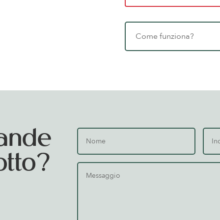
Come funziona?
ande
otto?