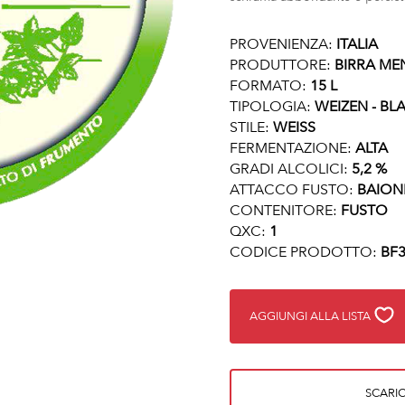
PROVENIENZA:
ITALIA
PRODUTTORE:
BIRRA ME
FORMATO:
15 L
TIPOLOGIA:
WEIZEN - BL
STILE:
WEISS
FERMENTAZIONE:
ALTA
GRADI ALCOLICI:
5,2 %
ATTACCO FUSTO:
BAION
CONTENITORE:
FUSTO
QXC:
1
CODICE PRODOTTO:
BF3
AGGIUNGI ALLA LISTA
SCARIC