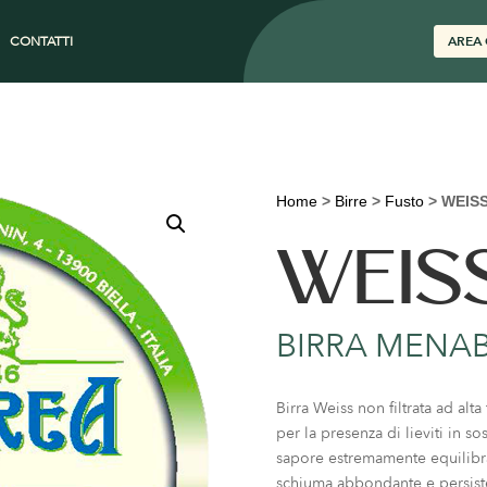
CONTATTI
AREA 
Home
>
Birre
>
Fusto
>
WEIS
WEIS
BIRRA MENA
Birra Weiss non filtrata ad alt
per la presenza di lieviti in 
sapore estremamente equilibrat
schiuma abbondante e persist