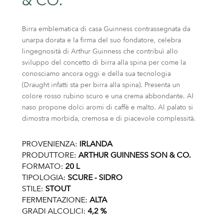
& CO.
Birra emblematica di casa Guinness contrassegnata da
unarpa dorata e la firma del suo fondatore, celebra
lingegnosità di Arthur Guinness che contribuì allo
sviluppo del concetto di birra alla spina per come la
conosciamo ancora oggi e della sua tecnologia
(Draught infatti sta per birra alla spina). Presenta un
colore rosso rubino scuro e una crema abbondante. Al
naso propone dolci aromi di caffè e malto. Al palato si
dimostra morbida, cremosa e di piacevole complessità.
PROVENIENZA:
IRLANDA
PRODUTTORE:
ARTHUR GUINNESS SON & CO.
FORMATO:
20 L
TIPOLOGIA:
SCURE - SIDRO
STILE:
STOUT
FERMENTAZIONE:
ALTA
GRADI ALCOLICI:
4,2 %