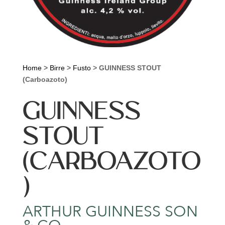
Home
>
Birre
>
Fusto
>
GUINNESS STOUT
(Carboazoto)
GUINNESS
STOUT
(CARBOAZOTO
)
ARTHUR GUINNESS SON