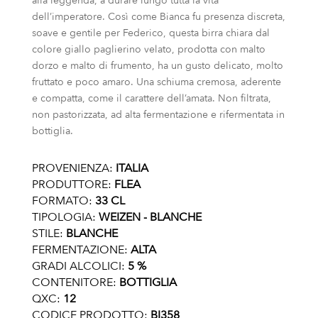
alla leggenda, a durare lungo tutta la vita
dell’imperatore. Così come Bianca fu presenza discreta,
soave e gentile per Federico, questa birra chiara dal
colore giallo paglierino velato, prodotta con malto
dorzo e malto di frumento, ha un gusto delicato, molto
fruttato e poco amaro. Una schiuma cremosa, aderente
e compatta, come il carattere dell’amata. Non filtrata,
non pastorizzata, ad alta fermentazione e rifermentata in
bottiglia.
PROVENIENZA:
ITALIA
PRODUTTORE:
FLEA
FORMATO:
33 CL
TIPOLOGIA:
WEIZEN - BLANCHE
STILE:
BLANCHE
FERMENTAZIONE:
ALTA
GRADI ALCOLICI:
5 %
CONTENITORE:
BOTTIGLIA
QXC:
12
CODICE PRODOTTO:
BI358