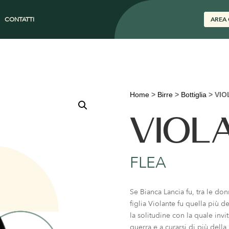
CONTATTI
AREA 
Home
>
Birre
>
Bottiglia
>
VIO
VIOL
FLEA
Se Bianca Lancia fu, tra le don
figlia Violante fu quella più d
la solitudine con la quale invi
guerra e a curarsi di più della