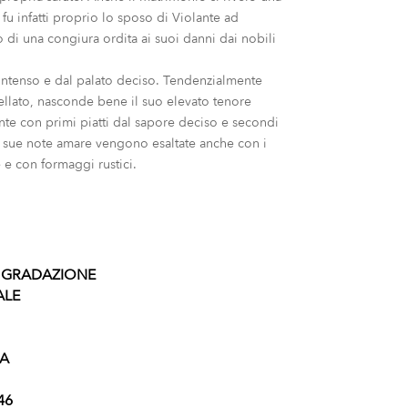
fu infatti proprio lo sposo di Violante ad
di una congiura ordita ai suoi danni dai nobili
o intenso e dal palato deciso. Tendenzialmente
llato, nasconde bene il suo elevato tenore
nte con primi piatti dal sapore deciso e secondi
Le sue note amare vengono esaltate anche con i
 e con formaggi rustici.
A GRADAZIONE
ALE
IA
46