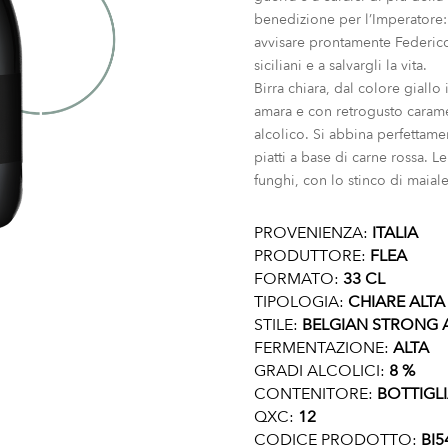
benedizione per l’Imperatore: 
avvisare prontamente Federico 
siciliani e a salvargli la vita.
Birra chiara, dal colore giall
amara e con retrogusto carame
alcolico. Si abbina perfettame
piatti a base di carne rossa. 
funghi, con lo stinco di maiale
PROVENIENZA:
ITALIA
PRODUTTORE:
FLEA
FORMATO:
33 CL
TIPOLOGIA:
CHIARE ALT
STILE:
BELGIAN STRONG 
FERMENTAZIONE:
ALTA
GRADI ALCOLICI:
8 %
CONTENITORE:
BOTTIGL
QXC:
12
CODICE PRODOTTO:
BI5