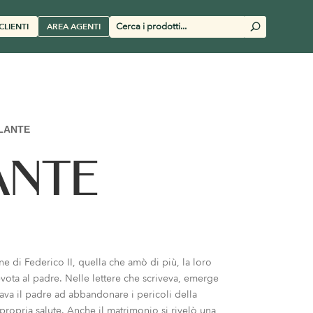
Cerca
CLIENTI
AREA AGENTI
U
prodotti
LANTE
ANTE
ne di Federico II, quella che amò di più, la loro
evota al padre. Nelle lettere che scriveva, emerge
tava il padre ad abbandonare i pericoli della
 propria salute. Anche il matrimonio si rivelò una