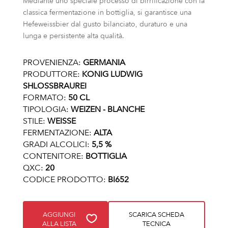
Mediante uno speciale processo di birrificazione con la
classica fermentazione in bottiglia, si garantisce una
Hefeweissbier dal gusto bilanciato, duraturo e una
lunga e persistente alta qualità.
PROVENIENZA:
GERMANIA
PRODUTTORE:
KONIG LUDWIG
SHLOSSBRAUREI
FORMATO:
50 CL
TIPOLOGIA:
WEIZEN - BLANCHE
STILE:
WEISSE
FERMENTAZIONE:
ALTA
GRADI ALCOLICI:
5,5 %
CONTENITORE:
BOTTIGLIA
QXC:
20
CODICE PRODOTTO:
BI652
AGGIUNGI
SCARICA SCHEDA
ALLA LISTA
TECNICA