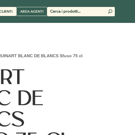
Cerca
CLIENTI
AREA AGENTI
U
prodotti
RUINART BLANC DE BLANCS Sfuso 75 cl
ART
C DE
CS