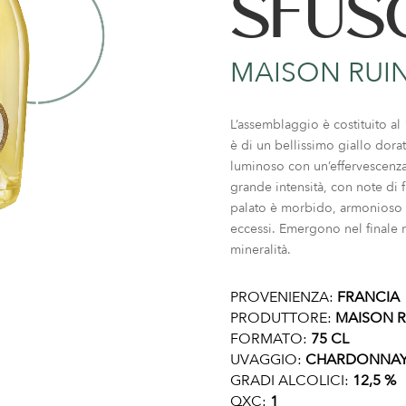
SFUS
MAISON RUI
L’assemblaggio è costituito al
è di un bellissimo giallo dorat
luminoso con un’effervescenza 
grande intensità, con note di f
palato è morbido, armonioso e
eccessi. Emergono nel finale 
mineralità.
PROVENIENZA:
FRANCIA
PRODUTTORE:
MAISON R
FORMATO:
75 CL
UVAGGIO:
CHARDONNA
GRADI ALCOLICI:
12,5 %
QXC:
1