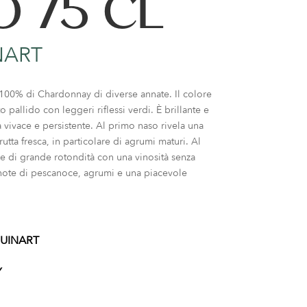
O 75 CL
NART
 100% di Chardonnay di diverse annate. Il colore
o pallido con leggeri riflessi verdi. È brillante e
vivace e persistente. Al primo naso rivela una
rutta fresca, in particolare di agrumi maturi. Al
 di grande rotondità con una vinosità senza
note di pescanoce, agrumi e una piacevole
UINART
Y