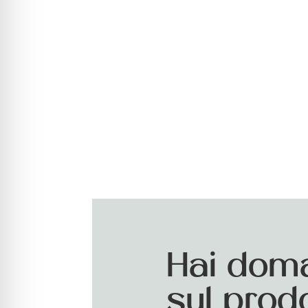
Hai dom
sul prod