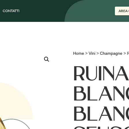
CONTATTI
AREA 
Home
>
Vini
>
Champagne
>
RUIN
BLAN
BLAN