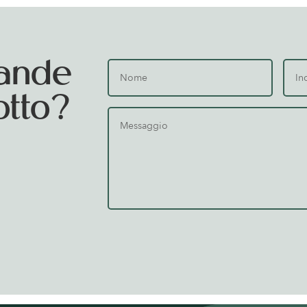
ande
otto?