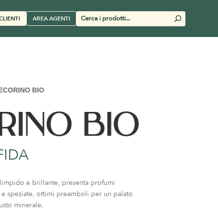
Cerca
CLIENTI
AREA AGENTI
U
prodotti
ECORINO BIO
RINO BIO
FIDA
limpido e brillante, presenta profumi
i e speziate, ottimi preamboli per un palato
gusto minerale.