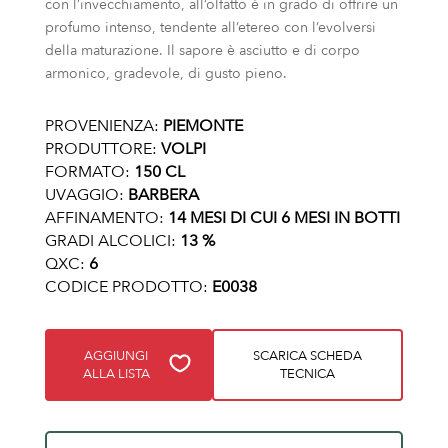
con l’invecchiamento, all’olfatto è in grado di offrire un
profumo intenso, tendente all’etereo con l’evolversi
della maturazione. Il sapore è asciutto e di corpo
armonico, gradevole, di gusto pieno.
PROVENIENZA:
PIEMONTE
PRODUTTORE:
VOLPI
FORMATO:
150 CL
UVAGGIO:
BARBERA
AFFINAMENTO:
14 MESI DI CUI 6 MESI IN BOTTI
GRADI ALCOLICI:
13 %
QXC:
6
CODICE PRODOTTO:
E0038
AGGIUNGI
SCARICA SCHEDA
ALLA LISTA
TECNICA