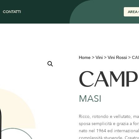
CONTATTI
AREA 
Home
>
Vini
>
Vini Rossi
>
CA
CAMP
MASI
Ricco, rotondo e vellutato, ma
sposa semplicità e grazia a for
nato nel 1964 ed internazional
complessità stupende. Creatore