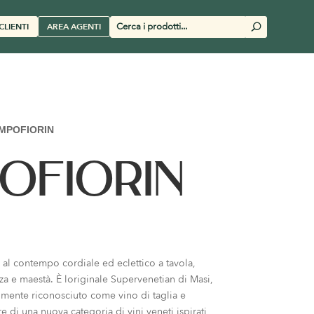
Cerca
CLIENTI
AREA AGENTI
U
prodotti
MPOFIORIN
OFIORIN
 al contempo cordiale ed eclettico a tavola,
za e maestà. È loriginale Supervenetian di Masi,
mente riconosciuto come vino di taglia e
 di una nuova categoria di vini veneti ispirati