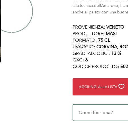
alla tecnica dellAmarone, ha n
anche al palato con una buona
PROVENIENZA:
VENETO
PRODUTTORE:
MASI
FORMATO:
75 CL
UVAGGIO:
CORVINA, RON
GRADI ALCOLICI:
13 %
QXC:
6
CODICE PRODOTTO:
E02
AGGIUNGI ALLA LISTA
Come funziona?