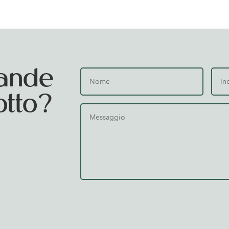
ande
otto?