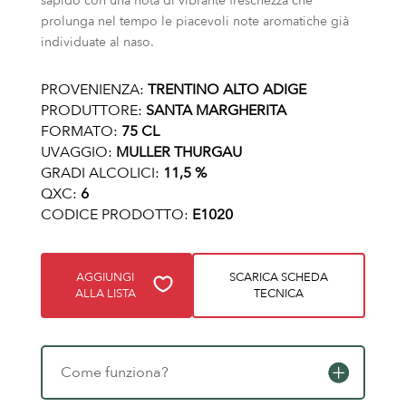
sapido con una nota di vibrante freschezza che
prolunga nel tempo le piacevoli note aromatiche già
individuate al naso.
PROVENIENZA:
TRENTINO ALTO ADIGE
PRODUTTORE:
SANTA MARGHERITA
FORMATO:
75 CL
UVAGGIO:
MULLER THURGAU
GRADI ALCOLICI:
11,5 %
QXC:
6
CODICE PRODOTTO:
E1020
AGGIUNGI
SCARICA SCHEDA
ALLA LISTA
TECNICA
Come funziona?