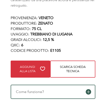
caratterizzato da una piacevole acidità e persistenza nel
retrogusto.
PROVENIENZA:
VENETO
PRODUTTORE:
ZENATO
FORMATO:
75 CL
UVAGGIO:
TREBBIANO DI LUGANA
GRADI ALCOLICI:
12,5 %
QXC:
6
CODICE PRODOTTO:
E1105
AGGIUNGI
SCARICA SCHEDA
ALLA LISTA
TECNICA
Come funziona?