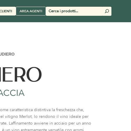
Cerca
CLIENTI
AREA AGENTI
U
prodotti
UDIERO
IERO
ACCIA
e caratteristica distintiva la freschezza che,
del vitigno Merlot, lo rendono il vino ideale per
ate. Laffinamento avviene in acciaio per un anno
i, è un vino estremamente versatile con aromi