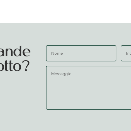
ande
otto?