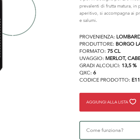
prevalenti di frutta matura, in
aperitivo, si accompagna ai pr
e salumi.
PROVENIENZA:
LOMBARD
PRODUTTORE:
BORGO L
FORMATO:
75 CL
UVAGGIO:
MERLOT, CAB
GRADI ALCOLICI:
13,5 %
QXC:
6
CODICE PRODOTTO:
E11
AGGIUNGI ALLA LISTA
Come funziona?