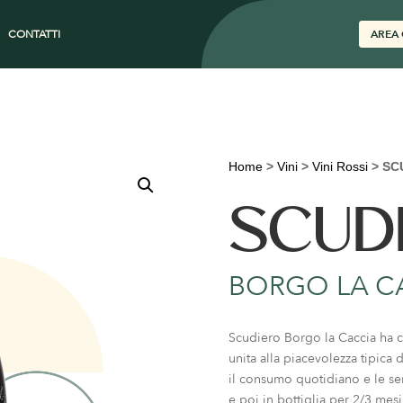
CONTATTI
AREA 
Home
>
Vini
>
Vini Rossi
>
SC
SCUD
BORGO LA C
Scudiero Borgo la Caccia ha com
unita alla piacevolezza tipica 
il consumo quotidiano e le ser
e poi in bottiglia per 2/3 mes