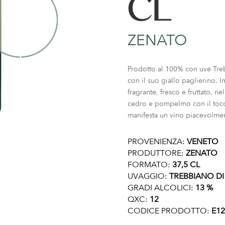
CL
ZENATO
Prodotto al 100% con uve Treb
con il suo giallo paglierino.
fragrante, fresco e fruttato, n
cedro e pompelmo con il tocco
manifesta un vino piacevolmen
PROVENIENZA:
VENETO
PRODUTTORE:
ZENATO
FORMATO:
37,5 CL
UVAGGIO:
TREBBIANO DI
GRADI ALCOLICI:
13 %
QXC:
12
CODICE PRODOTTO:
E12