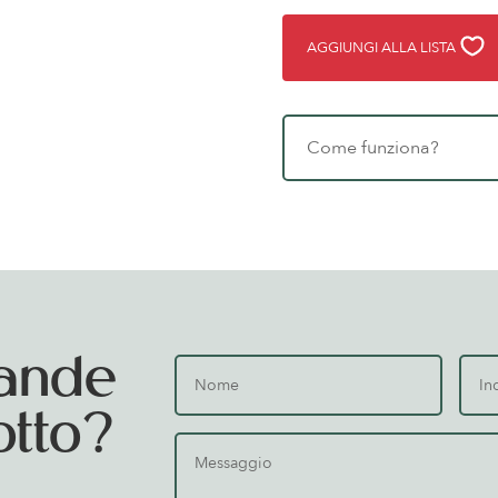
AGGIUNGI ALLA LISTA
Come funziona?
ande
otto?