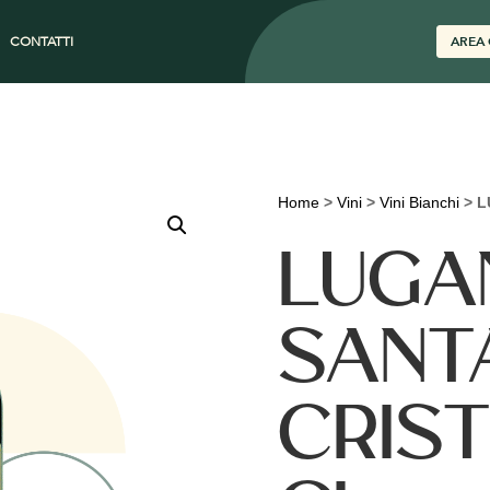
CONTATTI
AREA 
Home
>
Vini
>
Vini Bianchi
>
L
LUGA
SANT
CRIST