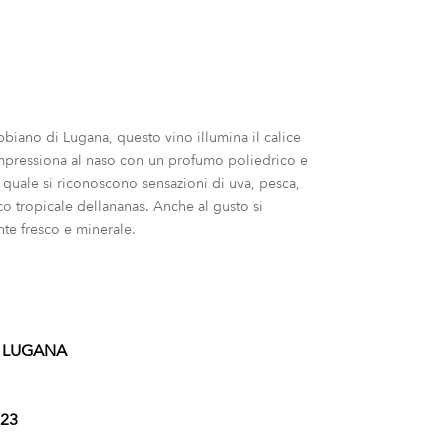
biano di Lugana, questo vino illumina il calice
 Impressiona al naso con un profumo poliedrico e
el quale si riconoscono sensazioni di uva, pesca,
 tropicale dellananas. Anche al gusto si
te fresco e minerale.
 LUGANA
23