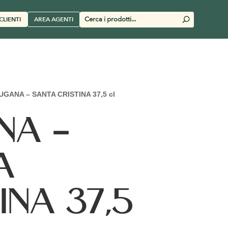
Cerca
CLIENTI
AREA AGENTI
U
prodotti
UGANA – SANTA CRISTINA 37,5 cl
NA –
A
INA 37,5