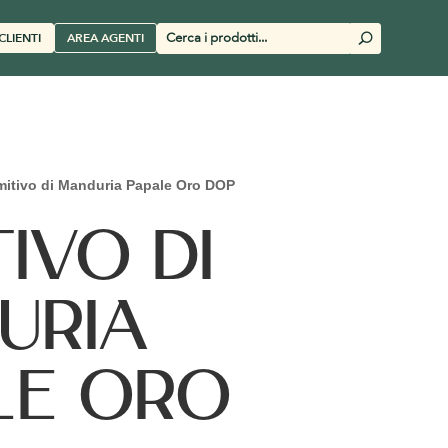
Cerca
CLIENTI
AREA AGENTI
U
prodotti
mitivo di Manduria Papale Oro DOP
TIVO DI
URIA
LE ORO