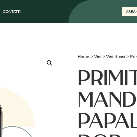
CONTATTI
AREA 
Home
>
Vini
>
Vini Rossi
>
Pri
PRIMI
MAND
PAPA