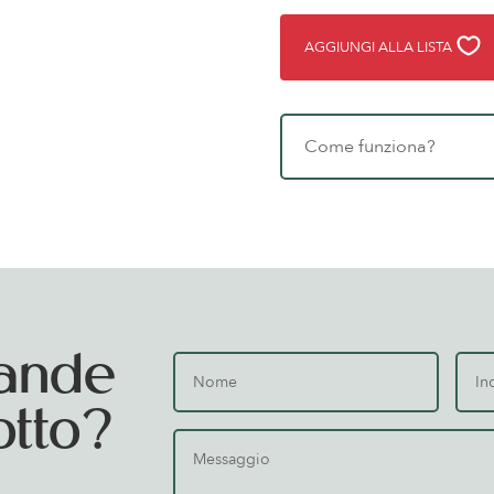
AGGIUNGI ALLA LISTA
Come funziona?
ande
otto?