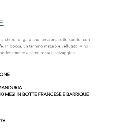
E
a, chiodi di garofano, amarena sotto spirito, con
fè. In bocca, un tannino maturo e vellutato. Vino
perfettamente a carne rossa e selvaggina.
IONE
 MANDURIA
0 MESI IN BOTTE FRANCESE E BARRIQUE
76