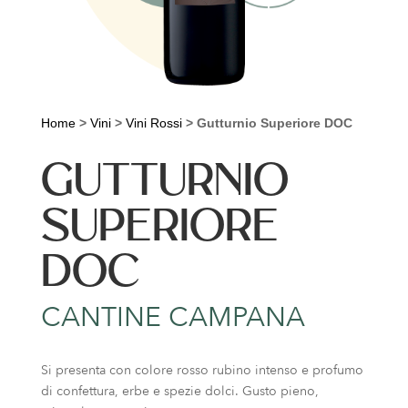
Home
>
Vini
>
Vini Rossi
>
Gutturnio Superiore DOC
GUTTURNIO
SUPERIORE
DOC
CANTINE CAMPANA
Si presenta con colore rosso rubino intenso e profumo
di confettura, erbe e spezie dolci. Gusto pieno,