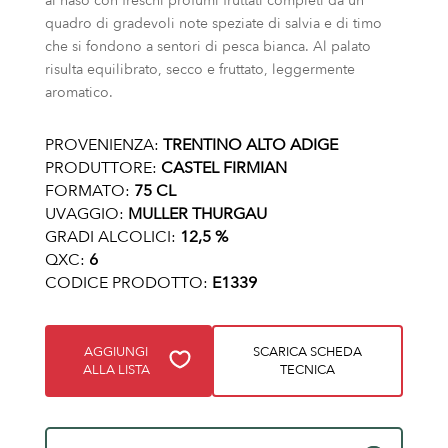
al naso con freschi profumi fruttati completi da un
quadro di gradevoli note speziate di salvia e di timo
che si fondono a sentori di pesca bianca. Al palato
risulta equilibrato, secco e fruttato, leggermente
aromatico.
PROVENIENZA:
TRENTINO ALTO ADIGE
PRODUTTORE:
CASTEL FIRMIAN
FORMATO:
75 CL
UVAGGIO:
MULLER THURGAU
GRADI ALCOLICI:
12,5 %
QXC:
6
CODICE PRODOTTO:
E1339
AGGIUNGI
SCARICA SCHEDA
ALLA LISTA
TECNICA