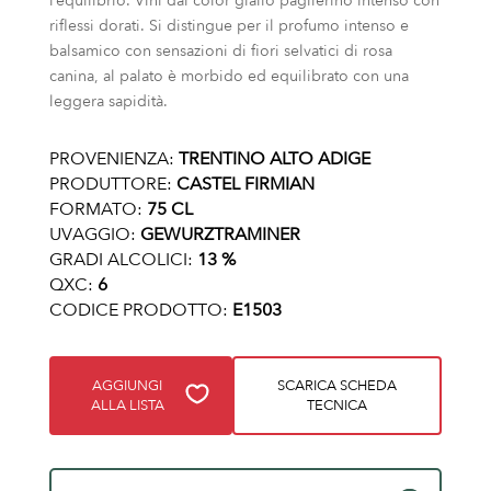
l’equilibrio. Vini dal color giallo paglierino intenso con
riflessi dorati. Si distingue per il profumo intenso e
balsamico con sensazioni di fiori selvatici di rosa
canina, al palato è morbido ed equilibrato con una
leggera sapidità.
PROVENIENZA:
TRENTINO ALTO ADIGE
PRODUTTORE:
CASTEL FIRMIAN
FORMATO:
75 CL
UVAGGIO:
GEWURZTRAMINER
GRADI ALCOLICI:
13 %
QXC:
6
CODICE PRODOTTO:
E1503
AGGIUNGI
SCARICA SCHEDA
ALLA LISTA
TECNICA