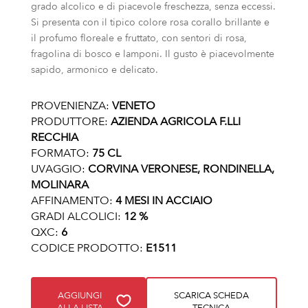
grado alcolico e di piacevole freschezza, senza eccessi.
Si presenta con il tipico colore rosa corallo brillante e
il profumo floreale e fruttato, con sentori di rosa,
fragolina di bosco e lamponi. Il gusto è piacevolmente
sapido, armonico e delicato.
PROVENIENZA:
VENETO
PRODUTTORE:
AZIENDA AGRICOLA F.LLI
RECCHIA
FORMATO:
75 CL
UVAGGIO:
CORVINA VERONESE, RONDINELLA,
MOLINARA
AFFINAMENTO:
4 MESI IN ACCIAIO
GRADI ALCOLICI:
12 %
QXC:
6
CODICE PRODOTTO:
E1511
AGGIUNGI
SCARICA SCHEDA
ALLA LISTA
TECNICA