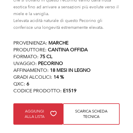
che si trovano in questo Pecorino vanno dalla frutta
esotica fino ad arrivare a sensazioni più evolute verso il
miele e la vaniglia.
Lelevata acidità naturale di questo Pecorino gli
conferisce una longevità estremamente elevata.
PROVENIENZA:
MARCHE
PRODUTTORE:
CANTINA OFFIDA
FORMATO:
75 CL
UVAGGIO:
PECORINO
AFFINAMENTO:
18 MESI IN LEGNO
GRADI ALCOLICI:
14 %
QXC:
6
CODICE PRODOTTO:
E1519
AGGIUNGI
SCARICA SCHEDA
ALLA LISTA
TECNICA