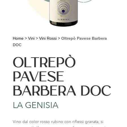
Home
>
Vini
>
Vini Rossi
>
Oltrepò Pavese Barbera
DOC
OLTREPÒ
PAVESE
BARBERA DOC
LA GENISIA
Vino dal color rosso rubino con riflessi granata, si