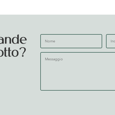
ande
otto?