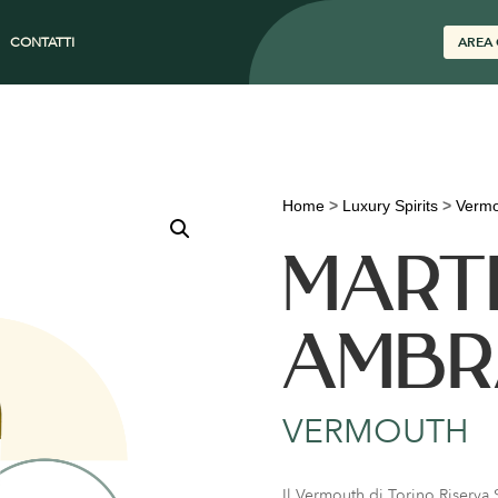
CONTATTI
AREA 
Home
>
Luxury Spirits
>
Vermo
MARTI
AMBR
VERMOUTH
Il Vermouth di Torino Riserva