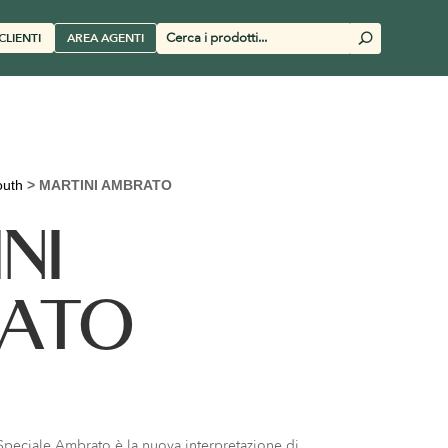
Cerca
CLIENTI
AREA AGENTI
U
prodotti
uth
>
MARTINI AMBRATO
NI
ATO
 Speciale Ambrato è la nuova interpretazione di