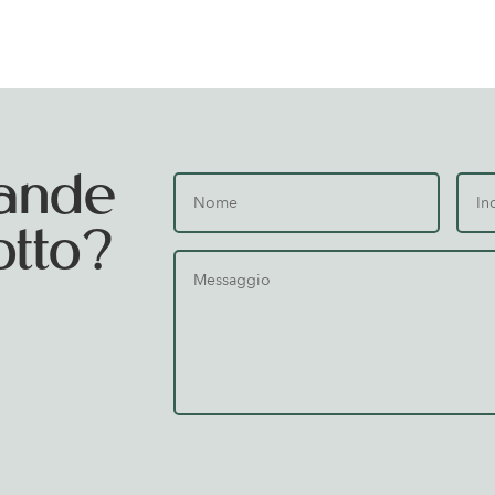
ande
otto?