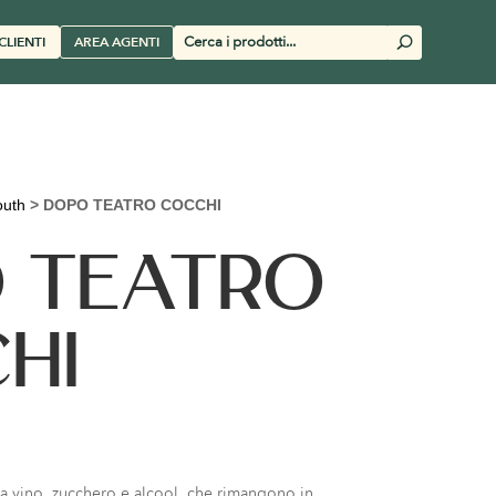
Cerca
CLIENTI
AREA AGENTI
U
prodotti
uth
>
DOPO TEATRO COCCHI
 TEATRO
HI
a vino, zucchero e alcool, che rimangono in