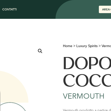
CONTATTI
AREA 
Home
>
Luxury Spirits
>
Vermo
DOPO
COCC
VERMOUTH
Vermouth prodotto a partire d