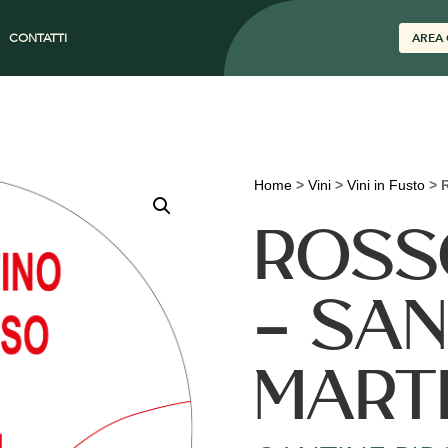
CONTATTI
AREA 
Home
>
Vini
>
Vini in Fusto
>
ROSS
– SAN
MART