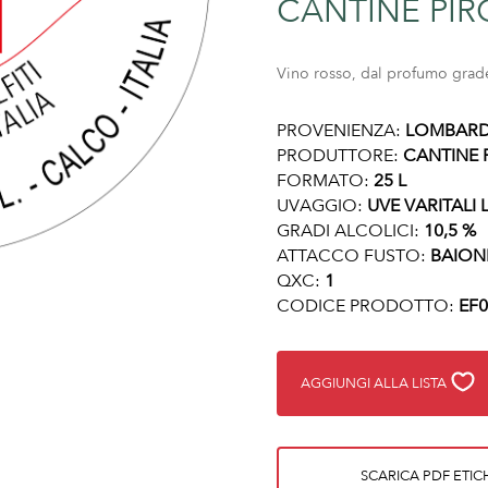
CANTINE PI
Vino rosso, dal profumo grad
PROVENIENZA:
LOMBARD
PRODUTTORE:
CANTINE
FORMATO:
25 L
UVAGGIO:
UVE VARITALI
GRADI ALCOLICI:
10,5 %
ATTACCO FUSTO:
BAION
QXC:
1
CODICE PRODOTTO:
EF0
AGGIUNGI ALLA LISTA
SCARICA PDF ETIC