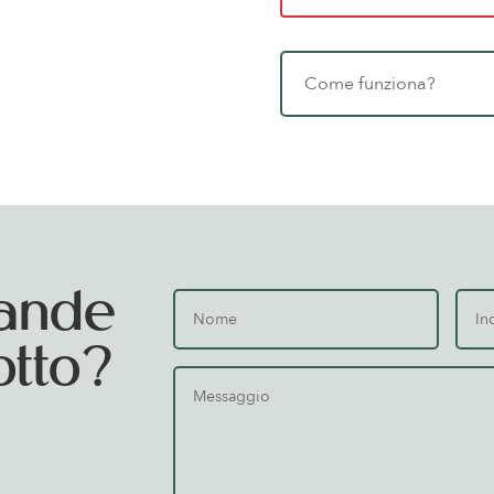
Come funziona?
ande
otto?