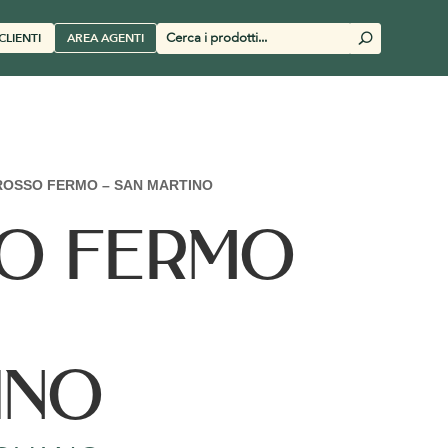
Cerca
CLIENTI
AREA AGENTI
U
prodotti
ROSSO FERMO – SAN MARTINO
O FERMO
INO