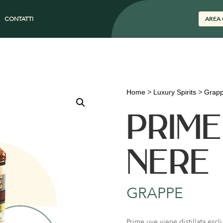
CONTATTI
AREA 
Home
>
Luxury Spirits
>
Grap
PRIME
NERE
GRAPPE
Prime uve viene distillata esc