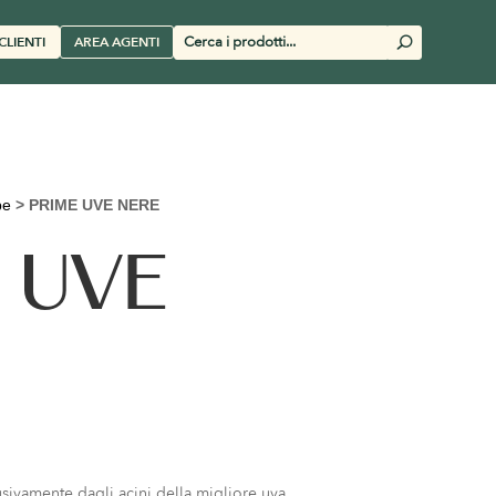
Cerca
CLIENTI
AREA AGENTI
U
prodotti
pe
>
PRIME UVE NERE
 UVE
lusivamente dagli acini della migliore uva