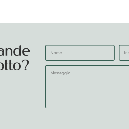
ande
otto?