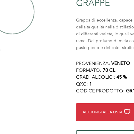
GRAPPE
Grappa di eccellenza, capace 
dellalta qualità nella distilla
di differenti varietà, le quali
rame. Dal profumo di mela co
gusto pieno e delicato, strutt
PROVENIENZA:
VENETO
FORMATO:
70 CL
GRADI ALCOLICI:
45 %
QXC:
1
CODICE PRODOTTO:
GR
AGGIUNGI ALLA LISTA