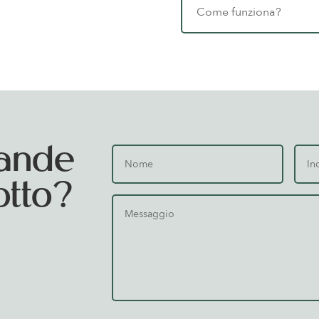
Come funziona?
ande
otto?