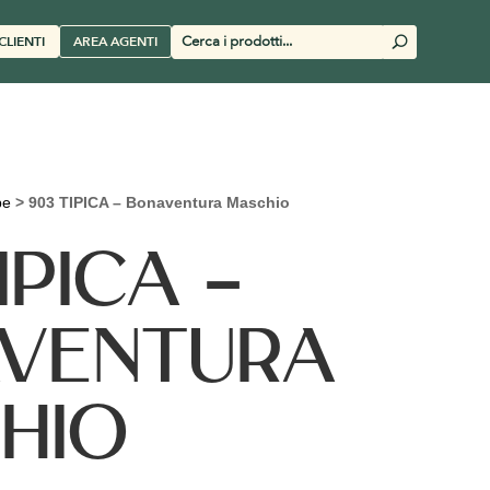
Cerca
CLIENTI
AREA AGENTI
U
prodotti
pe
>
903 TIPICA – Bonaventura Maschio
IPICA –
VENTURA
HIO