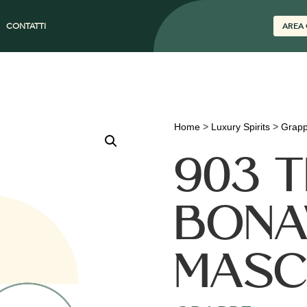
CONTATTI
AREA 
Home
>
Luxury Spirits
>
Grap
903 T
BONA
MASC