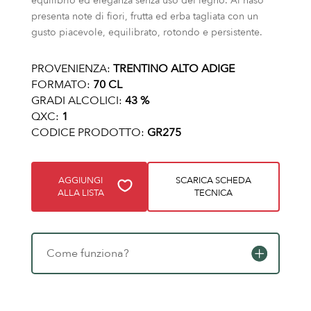
equilibrio ed eleganza senza uso del legno. Al naso
presenta note di fiori, frutta ed erba tagliata con un
gusto piacevole, equilibrato, rotondo e persistente.
PROVENIENZA:
TRENTINO ALTO ADIGE
FORMATO:
70 CL
GRADI ALCOLICI:
43 %
QXC:
1
CODICE PRODOTTO:
GR275
AGGIUNGI
SCARICA SCHEDA
ALLA LISTA
TECNICA
Come funziona?