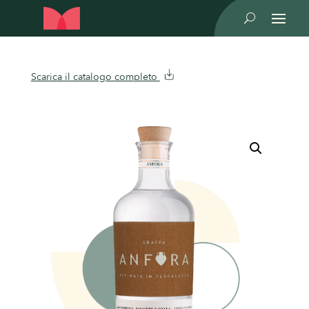
U
Scarica il catalogo completo