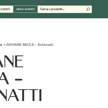
Cerca
CLIENTI
AREA AGENTI
U
prodotti
pe
>
GIOVANE SECCA – Schenatti
ANE
A –
NATTI