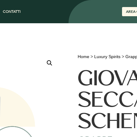
CONTATTI
AREA 
Home
>
Luxury Spirits
>
Grap
GIOV
SECC
SCHE