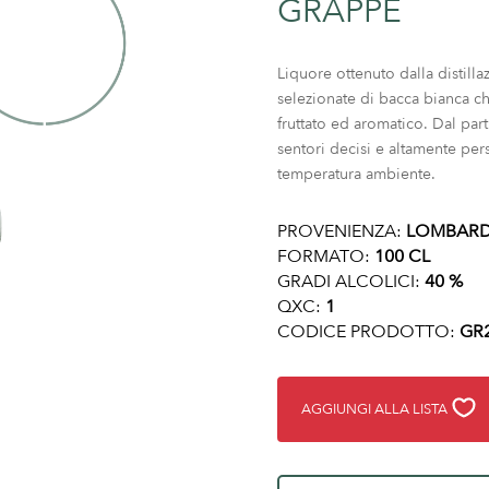
GRAPPE
Liquore ottenuto dalla distill
selezionate di bacca bianca c
fruttato ed aromatico. Dal par
sentori decisi e altamente per
temperatura ambiente.
PROVENIENZA:
LOMBARD
FORMATO:
100 CL
GRADI ALCOLICI:
40 %
QXC:
1
CODICE PRODOTTO:
GR
AGGIUNGI ALLA LISTA