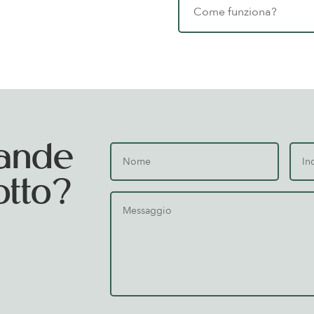
Come funziona?
ande
otto?