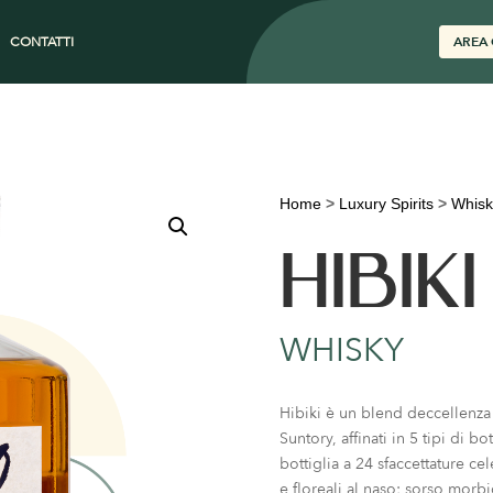
CONTATTI
AREA 
Home
>
Luxury Spirits
>
Whisk
HIBIKI
WHISKY
Hibiki è un blend deccellenza 
Suntory, affinati in 5 tipi di b
bottiglia a 24 sfaccettature ce
e floreali al naso; sorso morb