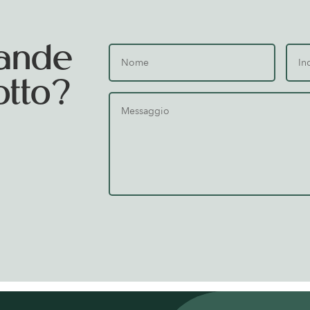
ande
otto?