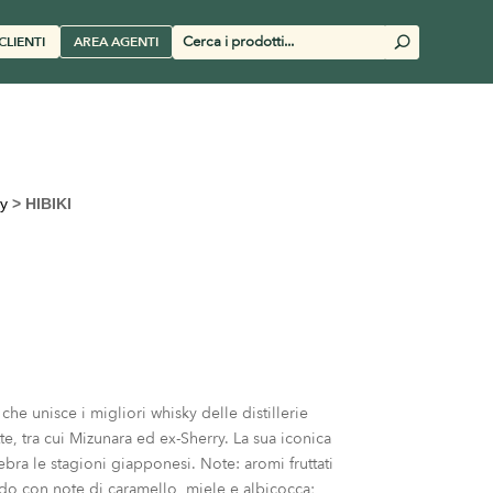
Cerca
CLIENTI
AREA AGENTI
U
prodotti
y
>
HIBIKI
che unisce i migliori whisky delle distillerie
otte, tra cui Mizunara ed ex-Sherry. La sua iconica
lebra le stagioni giapponesi. Note: aromi fruttati
ido con note di caramello, miele e albicocca;