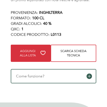
un profilo equilibrato con note fresche e agrumate.
PROVENIENZA:
INGHILTERRA
FORMATO:
100 CL
GRADI ALCOLICI:
40 %
QXC:
1
CODICE PRODOTTO:
L0113
AGGIUNGI
SCARICA SCHEDA
ALLA LISTA
TECNICA
Come funziona?