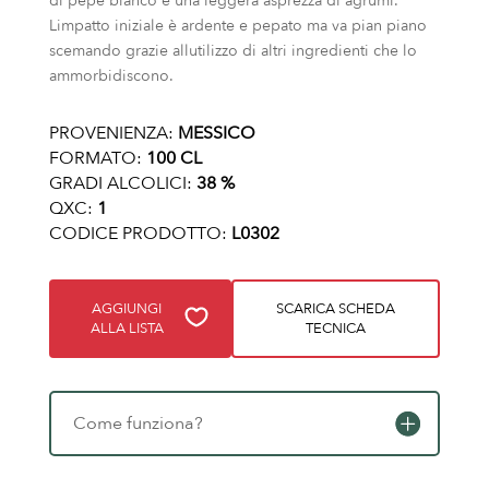
di pepe bianco e una leggera asprezza di agrumi.
Limpatto iniziale è ardente e pepato ma va pian piano
scemando grazie allutilizzo di altri ingredienti che lo
ammorbidiscono.
PROVENIENZA:
MESSICO
FORMATO:
100 CL
GRADI ALCOLICI:
38 %
QXC:
1
CODICE PRODOTTO:
L0302
AGGIUNGI
SCARICA SCHEDA
ALLA LISTA
TECNICA
Come funziona?