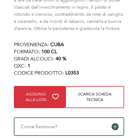
a fare da trade union si aggiungono i sentori di boisè
rilasciati dall’invecchiamento in legno. Il palato è
rotondo e cremoso, contraddistinto da note di vaniglia
e caramello, e da ricordi di tabacco, cannella e buccia
d’arancia. Ottima la persistenza e gradevole la finitura.
PROVENIENZA:
CUBA
FORMATO:
100 CL
GRADI ALCOLICI:
40 %
QXC:
1
CODICE PRODOTTO:
L0353
AGGIUNGI
SCARICA SCHEDA
ALLA LISTA
TECNICA
Come funziona?