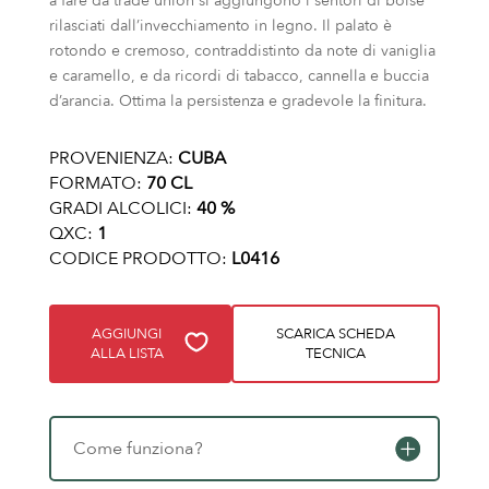
a fare da trade union si aggiungono i sentori di boisè
rilasciati dall’invecchiamento in legno. Il palato è
rotondo e cremoso, contraddistinto da note di vaniglia
e caramello, e da ricordi di tabacco, cannella e buccia
d’arancia. Ottima la persistenza e gradevole la finitura.
PROVENIENZA:
CUBA
FORMATO:
70 CL
GRADI ALCOLICI:
40 %
QXC:
1
CODICE PRODOTTO:
L0416
AGGIUNGI
SCARICA SCHEDA
ALLA LISTA
TECNICA
Come funziona?